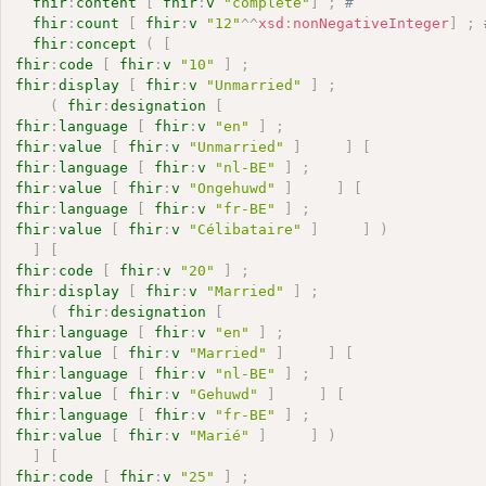
fhir
:
content
[
fhir
:
v
"complete"
]
;
# 
fhir
:
count
[
fhir
:
v
"12"
^^
xsd
:
nonNegativeInteger
]
;
fhir
:
concept
(
[
fhir
:
code
[
fhir
:
v
"10"
]
;
fhir
:
display
[
fhir
:
v
"Unmarried"
]
;
(
fhir
:
designation
[
fhir
:
language
[
fhir
:
v
"en"
]
;
fhir
:
value
[
fhir
:
v
"Unmarried"
]
]
[
fhir
:
language
[
fhir
:
v
"nl-BE"
]
;
fhir
:
value
[
fhir
:
v
"Ongehuwd"
]
]
[
fhir
:
language
[
fhir
:
v
"fr-BE"
]
;
fhir
:
value
[
fhir
:
v
"Célibataire"
]
]
)
]
[
fhir
:
code
[
fhir
:
v
"20"
]
;
fhir
:
display
[
fhir
:
v
"Married"
]
;
(
fhir
:
designation
[
fhir
:
language
[
fhir
:
v
"en"
]
;
fhir
:
value
[
fhir
:
v
"Married"
]
]
[
fhir
:
language
[
fhir
:
v
"nl-BE"
]
;
fhir
:
value
[
fhir
:
v
"Gehuwd"
]
]
[
fhir
:
language
[
fhir
:
v
"fr-BE"
]
;
fhir
:
value
[
fhir
:
v
"Marié"
]
]
)
]
[
fhir
:
code
[
fhir
:
v
"25"
]
;