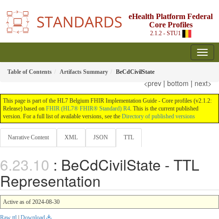
eHealth Platform Federal
Core Profiles
2.1.2 - STU1
Table of Contents
Artifacts Summary
BeCdCivilState
<prev
|
bottom
|
next>
This page is part of the HL7 Belgium FHIR Implementation Guide - Core profiles (v2.1.2:
Release) based on
FHIR (HL7® FHIR® Standard) R4
. This is the current published
version. For a full list of available versions, see the
Directory of published versions
Narrative Content
XML
JSON
TTL
: BeCdCivilState - TTL
Representation
Active as of 2024-08-30
Raw ttl
|
Download