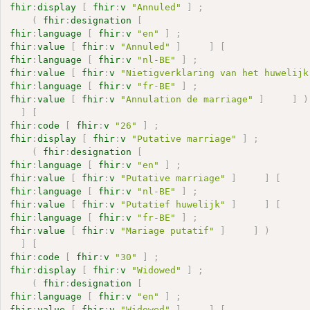
fhir
:
display
[
fhir
:
v
"Annuled"
]
;
(
fhir
:
designation
[
fhir
:
language
[
fhir
:
v
"en"
]
;
fhir
:
value
[
fhir
:
v
"Annuled"
]
]
[
fhir
:
language
[
fhir
:
v
"nl-BE"
]
;
fhir
:
value
[
fhir
:
v
"Nietigverklaring van het huwelijk
fhir
:
language
[
fhir
:
v
"fr-BE"
]
;
fhir
:
value
[
fhir
:
v
"Annulation de marriage"
]
]
)
]
[
fhir
:
code
[
fhir
:
v
"26"
]
;
fhir
:
display
[
fhir
:
v
"Putative marriage"
]
;
(
fhir
:
designation
[
fhir
:
language
[
fhir
:
v
"en"
]
;
fhir
:
value
[
fhir
:
v
"Putative marriage"
]
]
[
fhir
:
language
[
fhir
:
v
"nl-BE"
]
;
fhir
:
value
[
fhir
:
v
"Putatief huwelijk"
]
]
[
fhir
:
language
[
fhir
:
v
"fr-BE"
]
;
fhir
:
value
[
fhir
:
v
"Mariage putatif"
]
]
)
]
[
fhir
:
code
[
fhir
:
v
"30"
]
;
fhir
:
display
[
fhir
:
v
"Widowed"
]
;
(
fhir
:
designation
[
fhir
:
language
[
fhir
:
v
"en"
]
;
fhir
:
value
[
fhir
:
v
"Widowed"
]
]
[