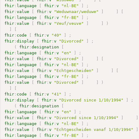
fhir
:
language
[
fhir
:
v
"nl-BE"
]
;
fhir
:
value
[
fhir
:
v
"Weduwnaar/weduwe"
]
]
[
fhir
:
language
[
fhir
:
v
"fr-BE"
]
;
fhir
:
value
[
fhir
:
v
"Veuf/veuve"
]
]
)
]
[
fhir
:
code
[
fhir
:
v
"40"
]
;
fhir
:
display
[
fhir
:
v
"Divorced"
]
;
(
fhir
:
designation
[
fhir
:
language
[
fhir
:
v
"en"
]
;
fhir
:
value
[
fhir
:
v
"Divorced"
]
]
[
fhir
:
language
[
fhir
:
v
"nl-BE"
]
;
fhir
:
value
[
fhir
:
v
"Echtgescheiden"
]
]
[
fhir
:
language
[
fhir
:
v
"fr-BE"
]
;
fhir
:
value
[
fhir
:
v
"Divorced"
]
]
)
]
[
fhir
:
code
[
fhir
:
v
"41"
]
;
fhir
:
display
[
fhir
:
v
"Divorced since 1/10/1994"
]
;
(
fhir
:
designation
[
fhir
:
language
[
fhir
:
v
"en"
]
;
fhir
:
value
[
fhir
:
v
"Divorced since 1/10/1994"
]
]
fhir
:
language
[
fhir
:
v
"nl-BE"
]
;
fhir
:
value
[
fhir
:
v
"Echtgescheiden vanaf 1/10/1994"
]
fhir
:
language
[
fhir
:
v
"fr-BE"
]
;