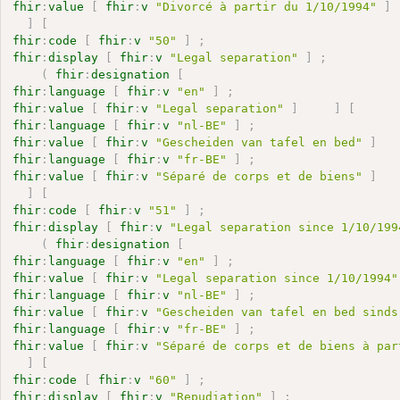
fhir
:
value
[
fhir
:
v
"Divorcé à partir du 1/10/1994"
]
]
[
fhir
:
code
[
fhir
:
v
"50"
]
;
fhir
:
display
[
fhir
:
v
"Legal separation"
]
;
(
fhir
:
designation
[
fhir
:
language
[
fhir
:
v
"en"
]
;
fhir
:
value
[
fhir
:
v
"Legal separation"
]
]
[
fhir
:
language
[
fhir
:
v
"nl-BE"
]
;
fhir
:
value
[
fhir
:
v
"Gescheiden van tafel en bed"
]
fhir
:
language
[
fhir
:
v
"fr-BE"
]
;
fhir
:
value
[
fhir
:
v
"Séparé de corps et de biens"
]
]
[
fhir
:
code
[
fhir
:
v
"51"
]
;
fhir
:
display
[
fhir
:
v
"Legal separation since 1/10/199
(
fhir
:
designation
[
fhir
:
language
[
fhir
:
v
"en"
]
;
fhir
:
value
[
fhir
:
v
"Legal separation since 1/10/1994"
fhir
:
language
[
fhir
:
v
"nl-BE"
]
;
fhir
:
value
[
fhir
:
v
"Gescheiden van tafel en bed sinds
fhir
:
language
[
fhir
:
v
"fr-BE"
]
;
fhir
:
value
[
fhir
:
v
"Séparé de corps et de biens à par
]
[
fhir
:
code
[
fhir
:
v
"60"
]
;
fhir
:
display
[
fhir
:
v
"Repudiation"
]
;