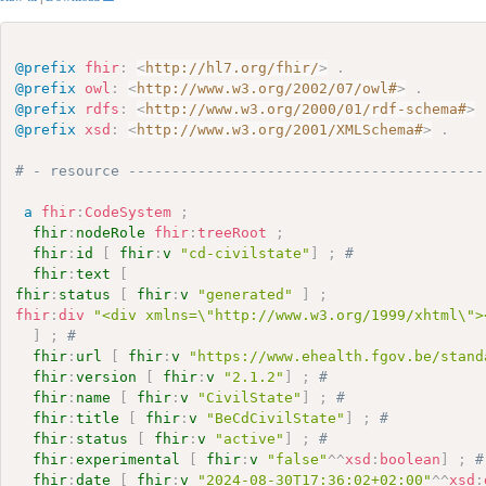
@prefix
fhir
:
<
http://hl7.org/fhir/
>
.
@prefix
owl
:
<
http://www.w3.org/2002/07/owl#
>
.
@prefix
rdfs
:
<
http://www.w3.org/2000/01/rdf-schema#
>
@prefix
xsd
:
<
http://www.w3.org/2001/XMLSchema#
>
.
# - resource -----------------------------------------
a
fhir
:
CodeSystem
;
fhir
:
nodeRole
fhir
:
treeRoot
;
fhir
:
id
[
fhir
:
v
"cd-civilstate"
]
;
# 
fhir
:
text
[
fhir
:
status
[
fhir
:
v
"generated"
]
;
fhir
:
div
"<div xmlns=\"http://www.w3.org/1999/xhtml\">
]
;
# 
fhir
:
url
[
fhir
:
v
"https://www.ehealth.fgov.be/stand
fhir
:
version
[
fhir
:
v
"2.1.2"
]
;
# 
fhir
:
name
[
fhir
:
v
"CivilState"
]
;
# 
fhir
:
title
[
fhir
:
v
"BeCdCivilState"
]
;
# 
fhir
:
status
[
fhir
:
v
"active"
]
;
# 
fhir
:
experimental
[
fhir
:
v
"false"
^^
xsd
:
boolean
]
;
#
fhir
:
date
[
fhir
:
v
"2024-08-30T17:36:02+02:00"
^^
xsd
: