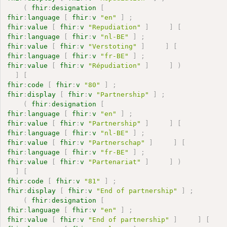
(
fhir
:
designation
[
fhir
:
language
[
fhir
:
v
"en"
]
;
fhir
:
value
[
fhir
:
v
"Repudiation"
]
]
[
fhir
:
language
[
fhir
:
v
"nl-BE"
]
;
fhir
:
value
[
fhir
:
v
"Verstoting"
]
]
[
fhir
:
language
[
fhir
:
v
"fr-BE"
]
;
fhir
:
value
[
fhir
:
v
"Répudiation"
]
]
)
]
[
fhir
:
code
[
fhir
:
v
"80"
]
;
fhir
:
display
[
fhir
:
v
"Partnership"
]
;
(
fhir
:
designation
[
fhir
:
language
[
fhir
:
v
"en"
]
;
fhir
:
value
[
fhir
:
v
"Partnership"
]
]
[
fhir
:
language
[
fhir
:
v
"nl-BE"
]
;
fhir
:
value
[
fhir
:
v
"Partnerschap"
]
]
[
fhir
:
language
[
fhir
:
v
"fr-BE"
]
;
fhir
:
value
[
fhir
:
v
"Partenariat"
]
]
)
]
[
fhir
:
code
[
fhir
:
v
"81"
]
;
fhir
:
display
[
fhir
:
v
"End of partnership"
]
;
(
fhir
:
designation
[
fhir
:
language
[
fhir
:
v
"en"
]
;
fhir
:
value
[
fhir
:
v
"End of partnership"
]
]
[