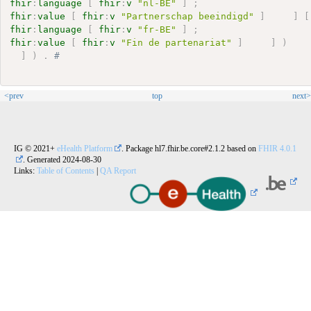
fhir
:
language
[
fhir
:
v
"nl-BE"
]
;
fhir
:
value
[
fhir
:
v
"Partnerschap beeindigd"
]
]
[
fhir
:
language
[
fhir
:
v
"fr-BE"
]
;
fhir
:
value
[
fhir
:
v
"Fin de partenariat"
]
]
)
]
)
.
# 
<prev
top
next>
IG © 2021+
eHealth Platform
. Package hl7.fhir.be.core#2.1.2 based on
FHIR 4.0.1
. Generated
2024-08-30
Links:
Table of Contents
|
QA Report