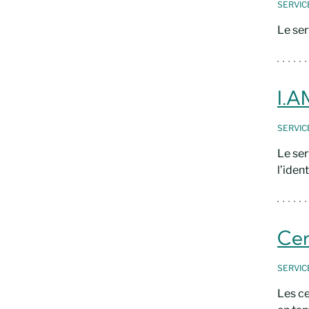
SERVI
Le ser
I.A
SERVI
Le ser
l’iden
Cer
SERVI
Les ce