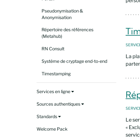
person
Pseudonymisation &
Anonymisation
Ti
Répertoire des références
(Metahub)
SERVI
RN Consult
La pla
Système de cryptage end-to-end
parten
Timestamping
Services en ligne
Rép
Sources authentiques
SERVI
Standards
Le ser
« Excl
Welcome Pack
servic