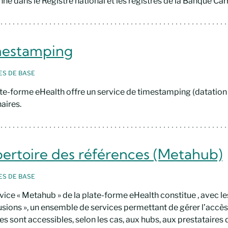
ne dans le Registre national et les registres de la Banque Car
mestamping
CES
DE BASE
te-forme eHealth offre un service de timestamping (datation 
aires.
ertoire des références (Metahub)
CES
DE BASE
vice « Metahub » de la plate-forme eHealth constitue , avec les
usions », un ensemble de services permettant de gérer l’accè
es sont accessibles, selon les cas, aux hubs, aux prestataires d