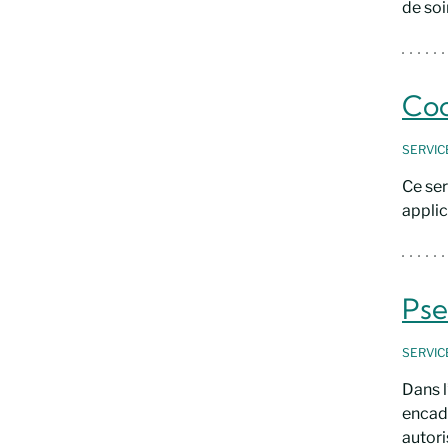
de soi
Coo
SERVI
Ce ser
applic
Pse
SERVI
Dans l
encadr
autori