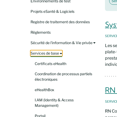
Ser
Environnements de test
Projets eSanté & Logiciels
Registre de traitement des données
Sys
Règlements
SERVI
Sécurité de l'information & Vie privée
Les se
plate-
Services de base
presta
Certificats eHealth
indivi
Coordination de processus partiels
électroniques
RN 
eHealthBox
I.AM (Identity & Access
SERVI
Management)
RN Co
Portail