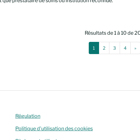
t que prestataire de soins ou institution reconnue.
Résultats de 1 à 10 de 2
(Page actuelle)
(
1
2
3
4
»
her
Régulation
Politique d'utilisation des cookies