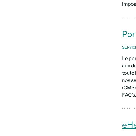
impos
Por
SERVI
Le por
aux di
toute 
nos se
(CMS) 
FAQ’s,
eHe